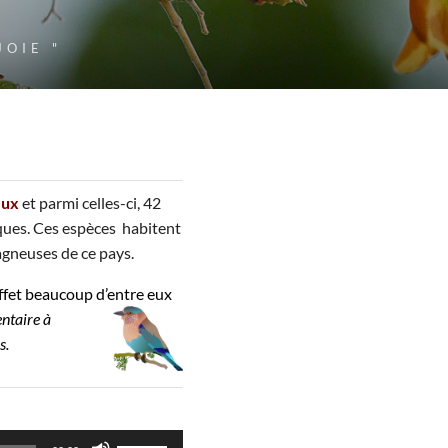
JOIE "
aux
et parmi celles-ci, 42
niques. Ces espèces habitent
tagneuses de ce pays.
 effet beaucoup d’entre eux
ntaire à
s.
Utilisez