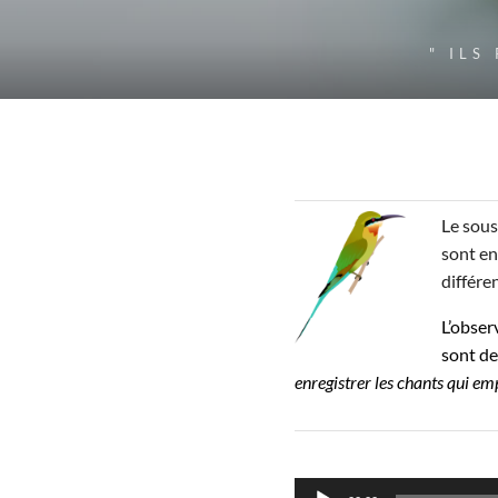
" ILS
Le sous
sont en
différe
L’obser
sont de
enregistrer les chants qui em
Lecteur