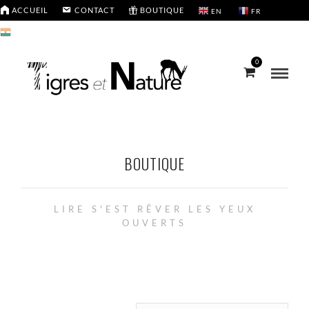
ACCUEIL
CONTACT
BOUTIQUE
EN
FR
HI
0
BOUTIQUE
LIRE S'EST RÊVER LES YEUX
OUVERTS